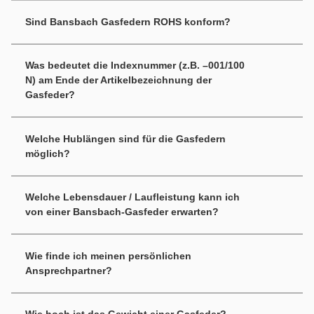
werden.
Sind Bansbach Gasfedern ROHS konform?
Ja, sie sind uneingeschränkt ROHS konform und erfüllen
darüber hinaus alle uns bekannten Richtlinien,
Was bedeutet die Indexnummer (z.B. –001/100
Export-/Importbestimmungen und Ziele sonstiger
N) am Ende der Artikelbezeichnung der
Firmenprogramme.
Gasfeder?
Dies ist ein von Bansbach intern vergebener Code zur
eindeutigen Reproduzierbarkeit der Gasfeder.
Welche Hublängen sind für die Gasfedern
möglich?
Je nach Baureihe und Bauart der Gasfeder ist die
Hublänge zwischen 10 mm und 1000 mm frei wählbar.
Welche Lebensdauer / Laufleistung kann ich
von einer Bansbach-Gasfeder erwarten?
Im Durchschnitt werden Bansbach-Gasfedern auf 50.000 –
100.000 Doppelhub ausgelegt.
Wie finde ich meinen persönlichen
Je nach Ausführung, Einbau und Nutzhub können auch
Ansprechpartner?
mehrere 100.000 Hübe erreicht werden.
Bansbach easylift GmbH
Bararossastrasse 8