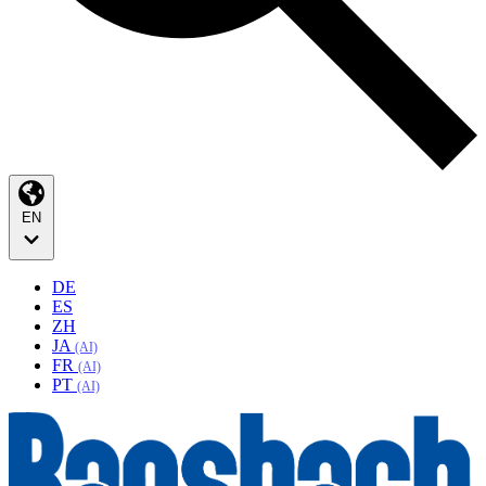
EN
DE
ES
ZH
JA
(AI)
FR
(AI)
PT
(AI)