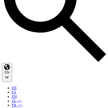
EN
DE
ES
ZH
JA
(AI)
FR
(AI)