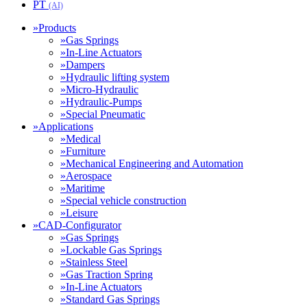
PT
(AI)
»
Products
»
Gas Springs
»
In-Line Actuators
»
Dampers
»
Hydraulic lifting system
»
Micro-Hydraulic
»
Hydraulic-Pumps
»
Special Pneumatic
»
Applications
»
Medical
»
Furniture
»
Mechanical Engineering and Automation
»
Aerospace
»
Maritime
»
Special vehicle construction
»
Leisure
»
CAD-Configurator
»
Gas Springs
»
Lockable Gas Springs
»
Stainless Steel
»
Gas Traction Spring
»
In-Line Actuators
»
Standard Gas Springs