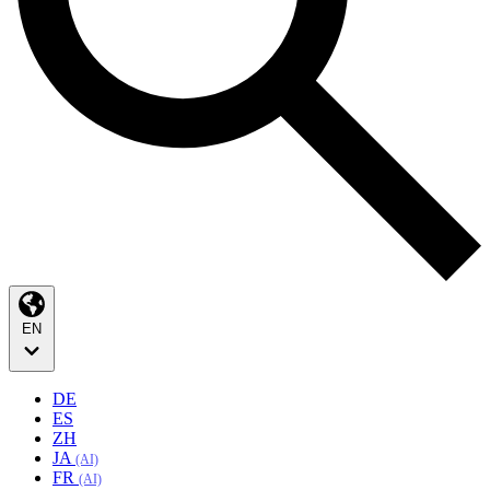
EN
DE
ES
ZH
JA
(AI)
FR
(AI)