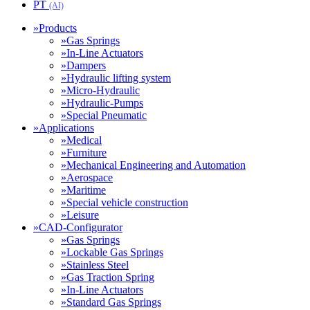
PT
(AI)
»
Products
»
Gas Springs
»
In-Line Actuators
»
Dampers
»
Hydraulic lifting system
»
Micro-Hydraulic
»
Hydraulic-Pumps
»
Special Pneumatic
»
Applications
»
Medical
»
Furniture
»
Mechanical Engineering and Automation
»
Aerospace
»
Maritime
»
Special vehicle construction
»
Leisure
»
CAD-Configurator
»
Gas Springs
»
Lockable Gas Springs
»
Stainless Steel
»
Gas Traction Spring
»
In-Line Actuators
»
Standard Gas Springs