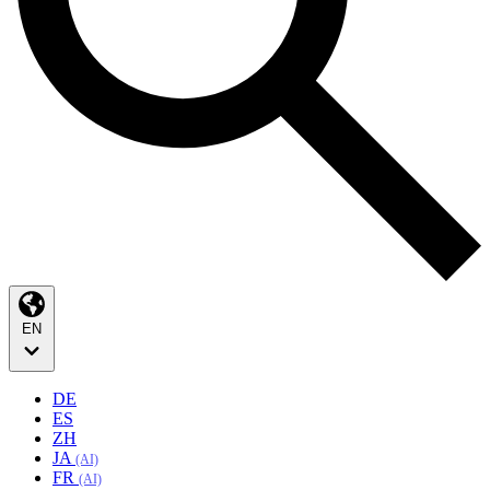
EN
DE
ES
ZH
JA
(AI)
FR
(AI)