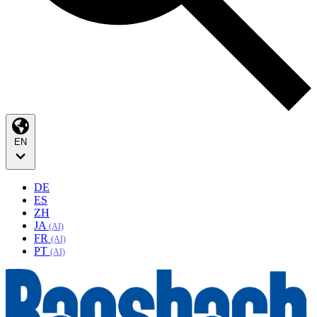
EN
DE
ES
ZH
JA
(AI)
FR
(AI)
PT
(AI)