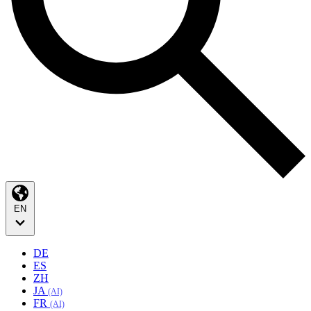
EN
DE
ES
ZH
JA
(AI)
FR
(AI)