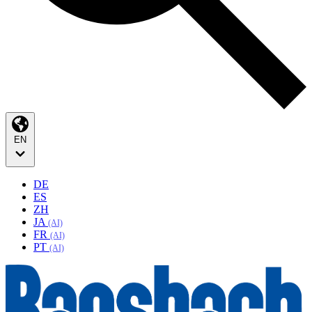
EN
DE
ES
ZH
JA
(AI)
FR
(AI)
PT
(AI)