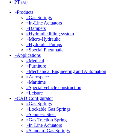
PT
(AI)
»
Products
»
Gas Springs
»
In-Line Actuators
»
Dampers
»
Hydraulic lifting system
»
Micro-Hydraulic
»
Hydraulic-Pumps
»
Special Pneumatic
»
Applications
»
Medical
»
Furniture
»
Mechanical Engineering and Automation
»
Aerospace
»
Maritime
»
Special vehicle construction
»
Leisure
»
CAD-Configurator
»
Gas Springs
»
Lockable Gas Springs
»
Stainless Steel
»
Gas Traction Spring
»
In-Line Actuators
»
Standard Gas Springs