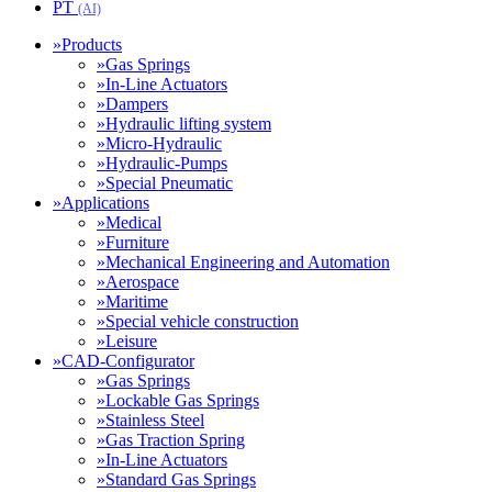
PT
(AI)
»
Products
»
Gas Springs
»
In-Line Actuators
»
Dampers
»
Hydraulic lifting system
»
Micro-Hydraulic
»
Hydraulic-Pumps
»
Special Pneumatic
»
Applications
»
Medical
»
Furniture
»
Mechanical Engineering and Automation
»
Aerospace
»
Maritime
»
Special vehicle construction
»
Leisure
»
CAD-Configurator
»
Gas Springs
»
Lockable Gas Springs
»
Stainless Steel
»
Gas Traction Spring
»
In-Line Actuators
»
Standard Gas Springs