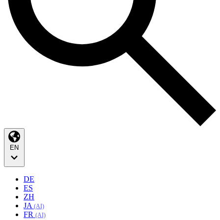
EN
DE
ES
ZH
JA
(AI)
FR
(AI)